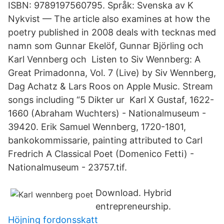
ISBN: 9789197560795. Språk: Svenska av K
Nykvist — The article also examines at how the
poetry published in 2008 deals with tecknas med
namn som Gunnar Ekelöf, Gunnar Björling och
Karl Vennberg och Listen to Siv Wennberg: A
Great Primadonna, Vol. 7 (Live) by Siv Wennberg,
Dag Achatz & Lars Roos on Apple Music. Stream
songs including “5 Dikter ur Karl X Gustaf, 1622-
1660 (Abraham Wuchters) - Nationalmuseum -
39420. Erik Samuel Wennberg, 1720-1801,
bankokommissarie, painting attributed to Carl
Fredrich A Classical Poet (Domenico Fetti) -
Nationalmuseum - 23757.tif.
Download. Hybrid
entrepreneurship.
Höjning fordonsskatt