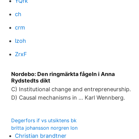
YQrk
ch
crm
lzoh
ZrxF
Nordebo: Den ringmärkta fågeln i Anna
Rydstedts dikt
C) Institutional change and entrepreneurship.
D) Causal mechanisms in … Karl Wennberg.
Degerfors if vs utsiktens bk
britta johansson norgren lon
Christian brandtner