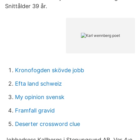
Snittålder 39 år.
Kronofogden skövde jobb
Efta land schweiz
My opinion svensk
Framfall gravid
Deserter crossword clue
Jobbadress Kallbergs i Stenungsund AB. Var 4:e