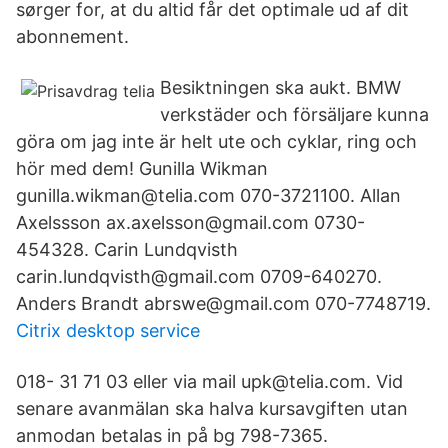
sørger for, at du altid får det optimale ud af dit
abonnement.
Besiktningen ska aukt. BMW
verkstäder och försäljare kunna
göra om jag inte är helt ute och cyklar, ring och
hör med dem! Gunilla Wikman
gunilla.wikman@telia.com 070-3721100. Allan
Axelssson ax.axelsson@gmail.com 0730-
454328. Carin Lundqvisth
carin.lundqvisth@gmail.com 0709-640270.
Anders Brandt abrswe@gmail.com 070-7748719.
Citrix desktop service
018- 31 71 03 eller via mail upk@telia.com. Vid
senare avanmälan ska halva kursavgiften utan
anmodan betalas in på bg 798-7365.