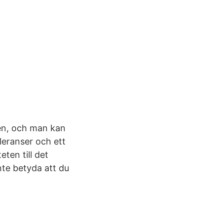
en, och man kan
oleranser och ett
ten till det
nte betyda att du