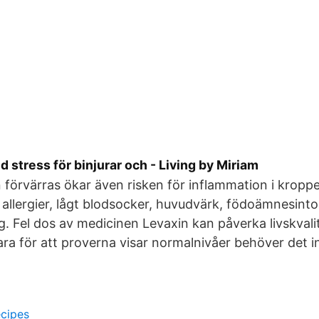
id stress för binjurar och - Living by Miriam
förvärras ökar även risken för inflammation i kropp
få allergier, lågt blodsocker, huvudvärk, födoämnesint
g. Fel dos av medicinen Levaxin kan påverka livskvalite
ra för att proverna visar normalnivåer behöver det i
cipes