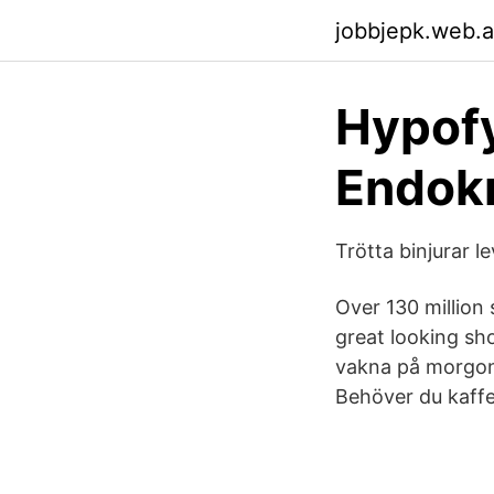
jobbjepk.web.
Hypofy
Endokr
Trötta binjurar l
Over 130 million 
great looking sho
vakna på morgon
Behöver du kaff