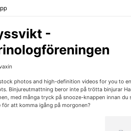
app
ssvikt -
inologföreningen
evaxin
stock photos and high-definition videos for you to en
ts. Binjureutmattning beror inte på trötta binjurar Ha
en, med många tryck på snooze-knappen innan du s
e för att komma igång på morgonen?