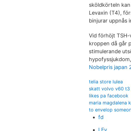
sköldkörteln kan 
Levaxin (T4), för
binjurar uppnås 
Vid förhöjt TSH-v
kroppen då går p
stimulerande uts
hypofyssjukdom, 
Nobelpris japan 
telia store lulea
skatt volvo v60 t3
likes pa facebook
maria magdalena k
to envelop someo
fd
LFy