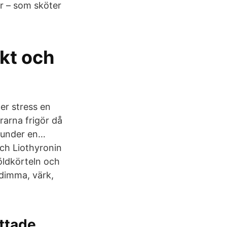
ar – som sköter
kt och
der stress en
rarna frigör då
t under en…
ch Liothyronin
öldkörteln och
ndimma, värk,
ttade