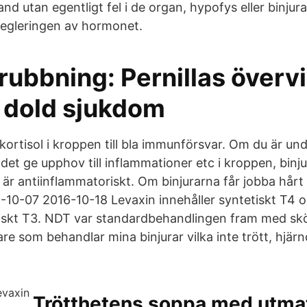
land utan egentligt fel i de organ, hypofys eller binjur
regleringen av hormonet.
ubbning: Pernillas övervi
r dold sjukdom
 kortisol i kroppen till bla immunförsvar. Om du är un
 det ge upphov till inflammationer etc i kroppen, binju
 är antiinflammatoriskt. Om binjurarna får jobba hår
10-07 2016-10-18 Levaxin innehåller syntetiskt T4 o
tiskt T3. NDT var standardbehandlingen fram med sk
re som behandlar mina binjurar vilka inte trött, hjär
Trötthetens soppa med utma