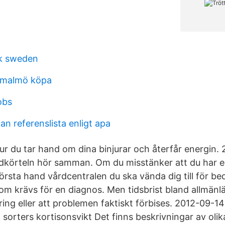
sk sweden
l malmö köpa
obs
an referenslista enligt apa
hur du tar hand om dina binjurar och återfår energin.
ldkörteln hör samman. Om du misstänker att du har 
första hand vårdcentralen du ska vända dig till för b
som krävs för en diagnos. Men tidsbrist bland allmänl
sering eller att problemen faktiskt förbises. 2012-09-1
a sorters kortisonsvikt Det finns beskrivningar av olik