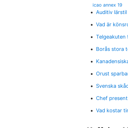
icao annex 19
Auditiv lärstil
Vad är könsro
Telgeakuten 
Borås stora 
Kanadensisk
Orust sparba
Svenska skåd
Chef present
Vad kostar ti