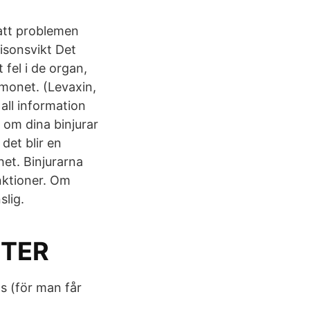
 att problemen
tisonsvikt Det
 fel i de organ,
rmonet. (Levaxin,
all information
 om dina binjurar
det blir en
et. Binjurarna
nktioner. Om
slig.
NTER
s (för man får