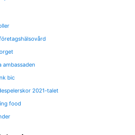
ller
företagshälsovård
torget
a ambassaden
nk bic
espelerskor 2021-talet
ing food
nder