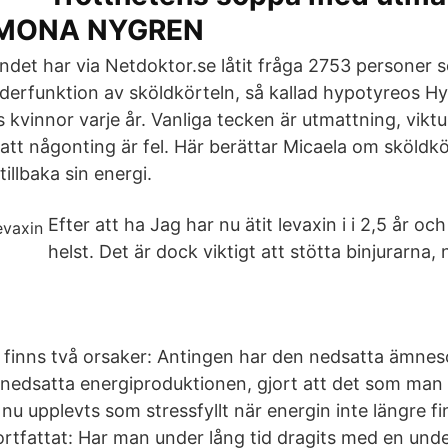
– MONA NYGREN
ndet har via Netdoktor.se låtit fråga 2753 personer 
derfunktion av sköldkörteln, så kallad hypotyreos H
s kvinnor varje år. Vanliga tecken är utmattning, vik
 att någonting är fel. Här berättar Micaela om sköld
illbaka sin energi.
Efter att ha Jag har nu ätit levaxin i i 2,5 år o
helst. Det är dock viktigt att stötta binjurarna,
et finns två orsaker: Antingen har den nedsatta ämn
edsatta energiproduktionen, gjort att det som man
nu upplevts som stressfyllt när energin inte längre fi
ortfattat: Har man under lång tid dragits med en unde