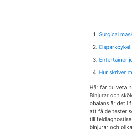
Surgical ma
Elsparkcyke
Entertainer j
Hur skriver m
Här får du veta 
Binjurar och skö
obalans är det i 
att få de tester 
till feldiagnosti
binjurar och olik