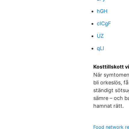
hGH
cICgF
UZ
qLl
Kosttillskott v
När symtomen 
bli orkeslös, 
ständigt sötsu
sämre – och ba
hamnat rätt.
Food network re