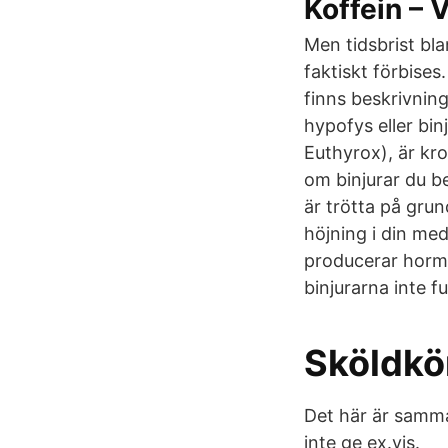
Koffein – 
Men tidsbrist bla
faktiskt förbises
finns beskrivning
hypofys eller bi
Euthyrox), är kro
om binjurar du b
är trötta på gru
höjning i din me
producerar hormo
binjurarna inte 
Sköldkö
Det här är samma
inte ge ex.vis.