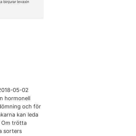
 2018-05-02
en hormonell
edömning och för
äkarna kan leda
4 Om trötta
a sorters