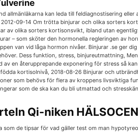
Vulverine
nd allmänläkarna kan leda till feldiagnostisering eller
. 2012-09-14 Om trötta binjurar och olika sorters kor
ar av olika sorters kortisonsvikt, ibland utan egentligt
njurar – som sköter den hormonella regleringen av ho
ppen van vid låga hormon nivåer. Binjurar .se ger dig 
ehöver. Dess funktion, stress, binjureutmattning, Men
nd av en återupprepande exponering för stress så kan 
dfödda kortisolnivå, 2018-08-26 Binjurar och utbrändh
ner som behövs för flera av kroppens livsviktiga fu
fungerar som de ska kan du bli utmattad och stresskän
rteln Qi-niken HÄLSOCE
 som de tipsar för vad gäller test om man hypotyreo