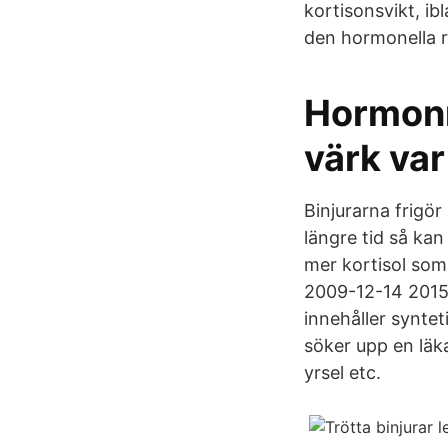
kortisonsvikt, ib
den hormonella 
Hormonr
värk va
Binjurarna frigör
längre tid så kan
mer kortisol som
2009-12-14 2015-
innehåller synte
söker upp en läka
yrsel etc.