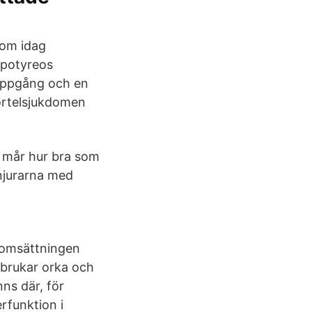
som idag
ypotyreos
tuppgång och en
körtelsjukdomen
ch mår hur bra som
 njurarna med
esomsättningen
 brukar orka och
nns där, för
rfunktion i