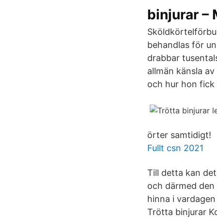
binjurar 
Sköldkörtelförbu
behandlas för un
drabbar tusental
allmän känsla av
och hur hon fick t
örter samtidigt!
Fullt csn 2021
Till detta kan d
och därmed den n
hinna i vardagen 
Trötta binjurar K