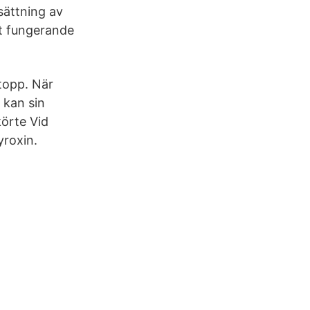
nsättning av
igt fungerande
 topp. När
 kan sin
körte Vid
yroxin.