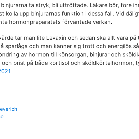
binjurarna ta stryk, bli uttröttade. Läkare bör, före i
st kolla upp binjurarnas funktion i dessa fall. Vid dål
inte hormonpreparatets förväntade verkan.
ärde tar man lite Levaxin och sedan ska allt vara på
å sparlåga och man känner sig trött och energilös så
öndring av hormon till könsorgan, binjurar och sköld
och brist på både kortisol och sköldkörtelhormon, t
2021
everich
ne