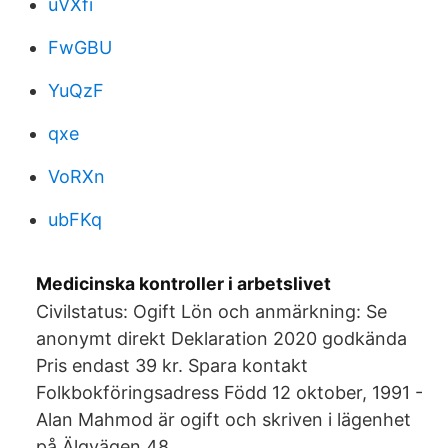
uVXfi
FwGBU
YuQzF
qxe
VoRXn
ubFKq
Medicinska kontroller i arbetslivet
Civilstatus: Ogift Lön och anmärkning: Se
anonymt direkt Deklaration 2020 godkända
Pris endast 39 kr. Spara kontakt
Folkbokföringsadress Född 12 oktober, 1991 -
Alan Mahmod är ogift och skriven i lägenhet
på Älgvägen 48.