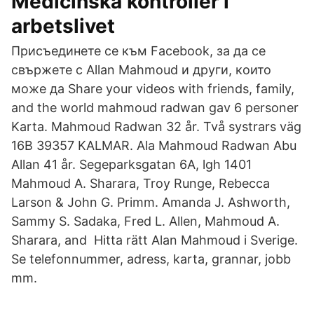
Medicinska kontroller i
arbetslivet
Присъединете се към Facebook, за да се
свържете с Allan Mahmoud и други, които
може да Share your videos with friends, family,
and the world mahmoud radwan gav 6 personer
Karta. Mahmoud Radwan 32 år. Två systrars väg
16B 39357 KALMAR. Ala Mahmoud Radwan Abu
Allan 41 år. Segeparksgatan 6A, lgh 1401
Mahmoud A. Sharara, Troy Runge, Rebecca
Larson & John G. Primm. Amanda J. Ashworth,
Sammy S. Sadaka, Fred L. Allen, Mahmoud A.
Sharara, and Hitta rätt Alan Mahmoud i Sverige.
Se telefonnummer, adress, karta, grannar, jobb
mm.