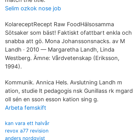
Selim ozkok nose job
KolareceptRecept Raw FoodHälsosamma
Sötsaker som bäst! Faktiskt ofattbart enkla och
snabba att gö. Mona Johanssonsnacks. av M
Landh · 2010 — Margaretha Landh, Linda
Westberg. Ämne: Vårdvetenskap (Eriksson,
1994).
Kommunik. Annica Hels. Avslutning Landh m
ation, studie lt pedagogis nsk Gunillass rk mgard
oll sén en sson esson kation sing g.
Arbeta femskift
kan vara ett halvår
revox a77 revision
anders nordqvist