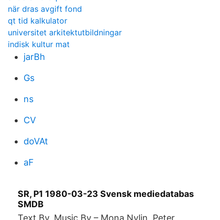
när dras avgift fond
qt tid kalkulator
universitet arkitektutbildningar
indisk kultur mat
jarBh
Gs
ns
CV
doVAt
aF
SR, P1 1980-03-23 Svensk mediedatabas
SMDB
Text By, Music By – Mona Nylin, Peter