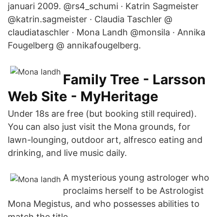
januari 2009. @rs4_schumi · Katrin Sagmeister
@katrin.sagmeister · Claudia Taschler @
claudiataschler · Mona Landh @monsila · Annika
Fougelberg @ annikafougelberg.
Family Tree - Larsson
Web Site - MyHeritage
Under 18s are free (but booking still required).
You can also just visit the Mona grounds, for
lawn-lounging, outdoor art, alfresco eating and
drinking, and live music daily.
A mysterious young astrologer who
proclaims herself to be Astrologist
Mona Megistus, and who possesses abilities to
match the title.