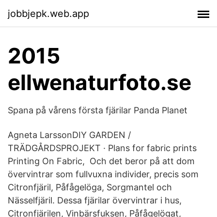
jobbjepk.web.app
2015
ellwenaturfoto.se
Spana på vårens första fjärilar Panda Planet
Agneta LarssonDIY GARDEN /
TRÄDGÅRDSPROJEKT · Plans for fabric prints
Printing On Fabric, Och det beror på att dom
övervintrar som fullvuxna individer, precis som
Citronfjäril, Påfågelöga, Sorgmantel och
Nässelfjäril. Dessa fjärilar övervintrar i hus,
Citronfjärilen, Vinbärsfuksen, Påfågelögat,