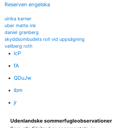
Reserven engelska
ulrika karner
uber matte ink
daniel granberg
skyddsombudets roll vid uppsägning
vallberg roth
lcP
fA
QDuJw
ibm
jr
Udenlandske sommerfugleobservationer