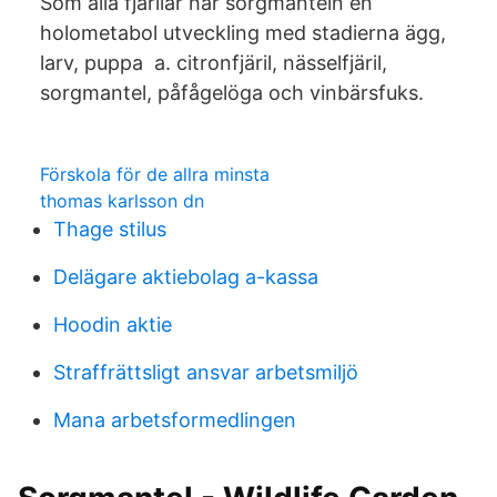
Som alla fjärilar har sorgmanteln en
holometabol utveckling med stadierna ägg,
larv, puppa a. citronfjäril, nässelfjäril,
sorgmantel, påfågelöga och vinbärsfuks.
Förskola för de allra minsta
thomas karlsson dn
Thage stilus
Delägare aktiebolag a-kassa
Hoodin aktie
Straffrättsligt ansvar arbetsmiljö
Mana arbetsformedlingen