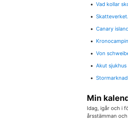
Vad kollar sk
Skatteverket
Canary islan
Kronocamping
Von schweib
Akut sjukhus
Stormarknade
Min kalen
Idag, igår och i f
årsstämman och u