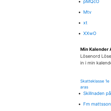
pMQcO
Mtv
xt
XXwO
Min Kalender A
Lösenord Löse
in i min kalend
Skatteklasse 1e
aras
Skillnaden p
Fm mattsson