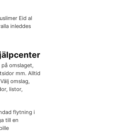
slimer Eid al
alla inleddes
jälpcenter
r på omslaget,
tsidor mm. Alltid
 Välj omslag,
r, listor,
ndad flytning i
a till en
ille