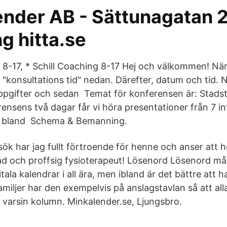
ender AB - Sättunagatan 2
g hitta.se
g 8-17, * Schill Coaching 8-17 Hej och välkommen! När
a "konsultations tid" nedan. Därefter, datum och tid. N
uppgifter och sedan Temat för konferensen är: Stads
ensens två dagar får vi höra presentationer från 7 in
e, bland Schema & Bemanning.
sök har jag fullt förtroende för henne och anser att 
d och proffsig fysioterapeut! Lösenord Lösenord mås
tala kalendrar i all ära, men ibland är det bättre att 
miljer har den exempelvis på anslagstavlan så att all
i varsin kolumn. Minkalender.se, Ljungsbro.