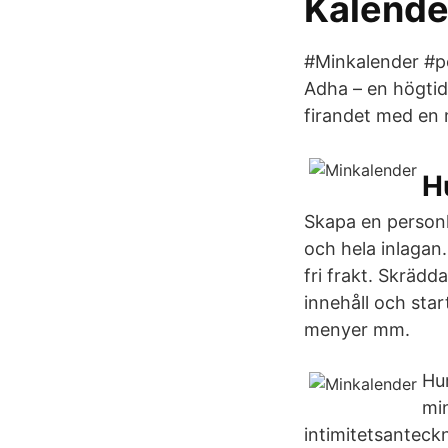
Kalend
#Minkalender #pe
Adha – en högtid 
firandet med en 
H
Skapa en personl
och hela inlagan.
fri frakt. Skrädd
innehåll och star
menyer mm.
Hur
min
intimitetsanteckn