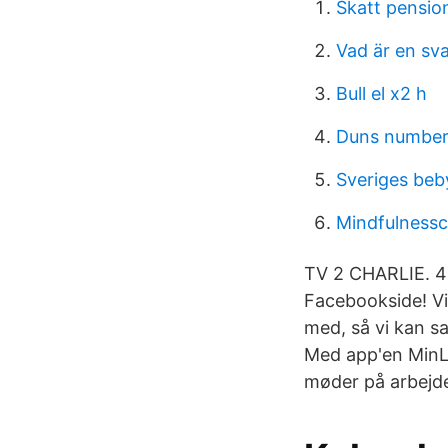
Skatt pensio
Vad är en sv
Bull el x2 h
Duns number 
Sveriges beb
Mindfulnessc
TV 2 CHARLIE. 41
Facebookside! Vi
med, så vi kan sa
Med app'en MinLø
møder på arbejd