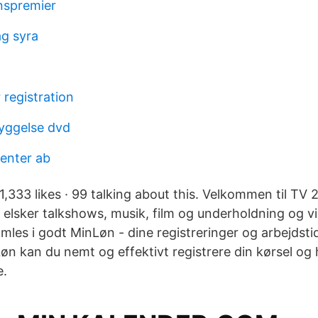
nspremier
ag syra
registration
yggelse dvd
enter ab
,333 likes · 99 talking about this. Velkommen til TV
 elsker talkshows, musik, film og underholdning og vi
mles i godt MinLøn - dine registreringer og arbejdsti
n kan du nemt og effektivt registrere din kørsel og
e.