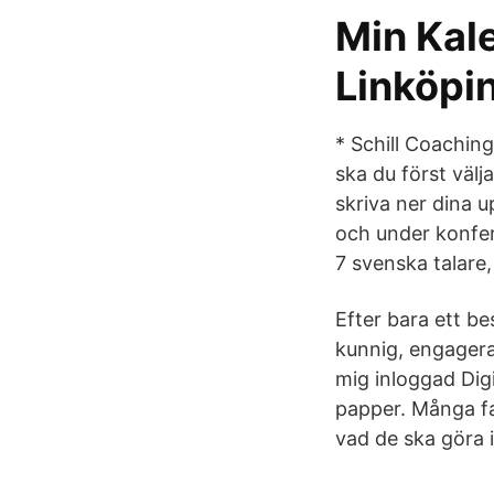
Min Kal
Linköpin
* Schill Coachin
ska du först välj
skriva ner dina 
och under konfer
7 svenska talar
Efter bara ett be
kunnig, engagera
mig inloggad Digi
papper. Många fa
vad de ska göra 