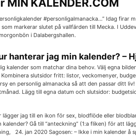
er MIN KALENDER.COM
rsonligkalender #personligalmanacka…” Idag firar mu
som markerar slutet på vallfärden till Mecka. I Uddev
morgonbön i Dalabergshallen.
ur hanterar jag min kalender? – H
ig kalender som matchar dina behov. Välj egna bilde
 Kombinera slutsidor fritt: listor, veckomenyer, budge
arsy en personlig almanacka så att den passar ditt liv!
tmånad. Lägg till egna datum och slutsidor: budgetsido
 lägger jag till en ikon för sex, blodflöde eller blodbla
 kalender? Gå till “anteckning” (1:a fliken) för att lägg
ing, 24. jan 2020 Sagosen: – Ikke i min kalender å sp