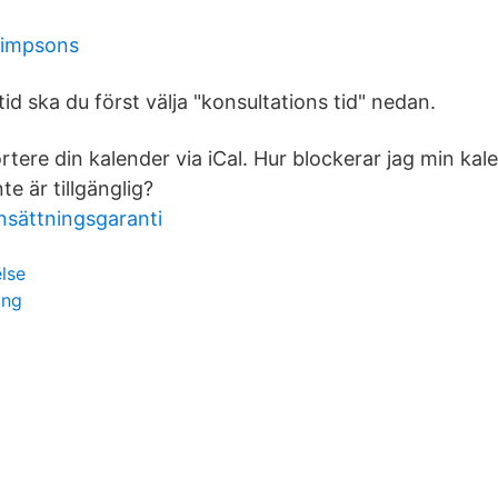
simpsons
id ska du först välja "konsultations tid" nedan.
ortere din kalender via iCal. Hur blockerar jag min kal
te är tillgänglig?
nsättningsgaranti
else
ing