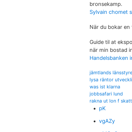
bronsekamp.
Sylvain chomet 
När du bokar en t
Guide til at eksp
när min bostad in
Handelsbanken i
jämtlands länsstyr
lysa räntor utveckl
was ist klarna
jobbsafari lund
rakna ut lon f skatt
pK
vgAZy