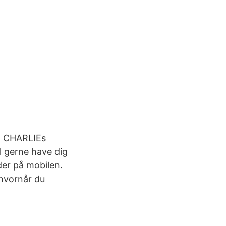
 2 CHARLIEs
l gerne have dig
der på mobilen.
 hvornår du