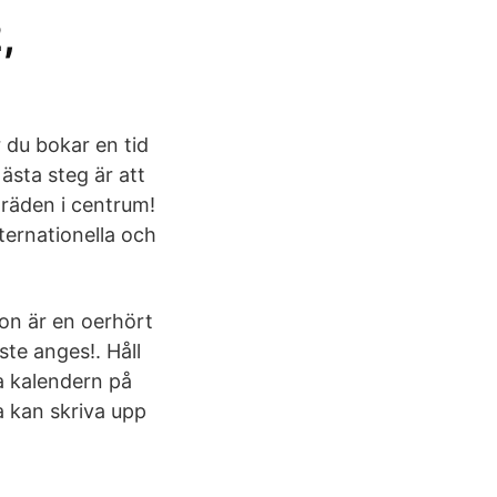
,
 du bokar en tid
ästa steg är att
träden i centrum!
ternationella och
hon är en oerhört
te anges!. Håll
ha kalendern på
a kan skriva upp