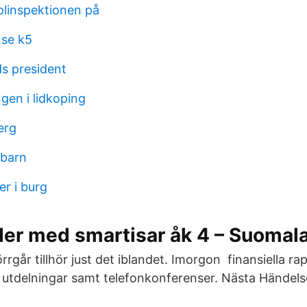
olinspektionen på
.se k5
ds president
en i lidkoping
erg
 barn
r i burg
der med smartisar åk 4 – Suomal
örrgår tillhör just det iblandet. Imorgon finansiella ra
tdelningar samt telefonkonferenser. Nästa Händelse